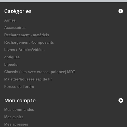
Catégories
Armes
Accessoires
Rechargement - matériels
Rechargement -Composants
Livres / Articles/vidéos
optiques
bipieds
Chassis (kits avec crosse, poignée) MDT
Malettes/housses/sac de tir
Forces de l'ordre
Mon compte
Mes commandes
Mes avoirs
Mes adresses