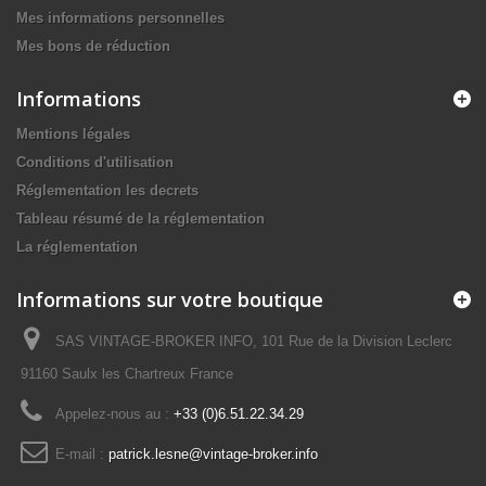
Mes informations personnelles
Mes bons de réduction
Informations
Mentions légales
Conditions d'utilisation
Réglementation les decrets
Tableau résumé de la réglementation
La réglementation
Informations sur votre boutique
SAS VINTAGE-BROKER INFO, 101 Rue de la Division Leclerc
91160 Saulx les Chartreux France
Appelez-nous au :
+33 (0)6.51.22.34.29
E-mail :
patrick.lesne@vintage-broker.info