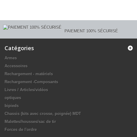
PAIEMENT 100% SÉCURISÉ
Catégories
Armes
Accessoires
Rechargement - matériels
Rechargement -Composants
Livres / Articles/vidéos
optiques
bipieds
Chassis (kits avec crosse, poignée) MDT
Malettes/housses/sac de tir
Forces de l'ordre