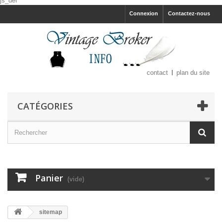
js_def
Connexion
Contactez-nous
contact
plan du site
CATÉGORIES
Panier
(vide)
sitemap