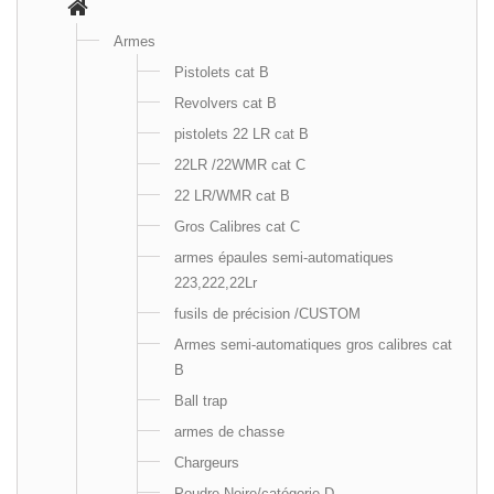
Armes
Pistolets cat B
Revolvers cat B
pistolets 22 LR cat B
22LR /22WMR cat C
22 LR/WMR cat B
Gros Calibres cat C
armes épaules semi-automatiques
223,222,22Lr
fusils de précision /CUSTOM
Armes semi-automatiques gros calibres cat
B
Ball trap
armes de chasse
Chargeurs
Poudre Noire/catégorie D