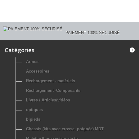
PAIEMENT 100% SÉCURISÉ
Catégories
Armes
Accessoires
Rechargement - matériels
Rechargement -Composants
Livres / Articles/vidéos
optiques
bipieds
Chassis (kits avec crosse, poignée) MDT
Malettes/housses/sac de tir