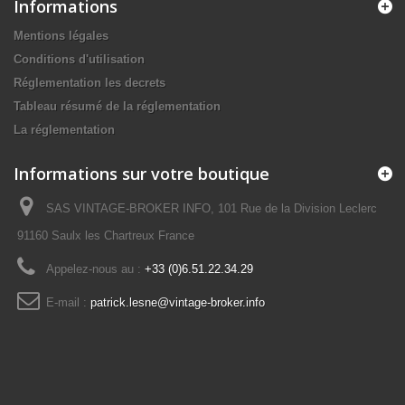
Informations
Mentions légales
Conditions d'utilisation
Réglementation les decrets
Tableau résumé de la réglementation
La réglementation
Informations sur votre boutique
SAS VINTAGE-BROKER INFO, 101 Rue de la Division Leclerc
91160 Saulx les Chartreux France
Appelez-nous au :
+33 (0)6.51.22.34.29
E-mail :
patrick.lesne@vintage-broker.info