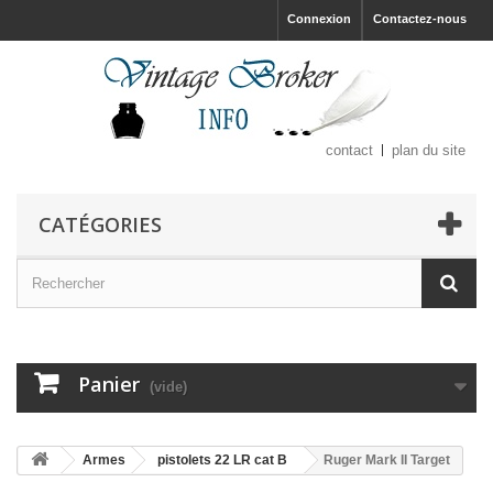
Connexion
Contactez-nous
contact
plan du site
CATÉGORIES
Panier
(vide)
Armes
pistolets 22 LR cat B
Ruger Mark II Target