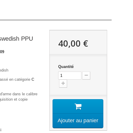
 swedish PPU
40,00 €
09
Quantité
edish
lassé en catégorie
C
 d'arme dans le calibre
isition et copie
Ajouter au panier
i