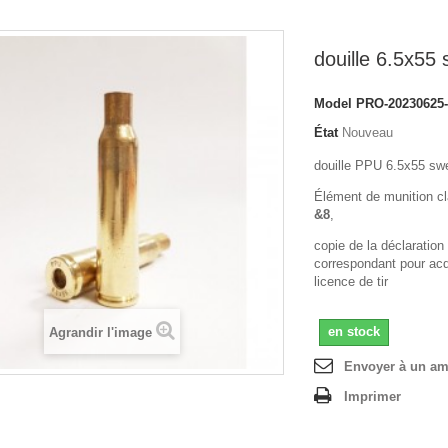
douille 6.5x55
Model
PRO-20230625-
État
Nouveau
douille PPU 6.5x55 sw
Élément de munition c
&8
,
copie de la déclaration
correspondant pour acqu
licence de tir
en stock
Agrandir l'image
Envoyer à un am
Imprimer