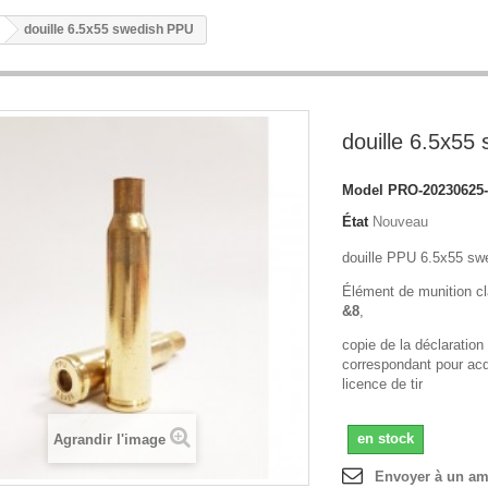
douille 6.5x55 swedish PPU
douille 6.5x55
Model
PRO-20230625-
État
Nouveau
douille PPU 6.5x55 sw
Élément de munition c
&8
,
copie de la déclaration
correspondant pour acqu
licence de tir
en stock
Agrandir l'image
Envoyer à un am