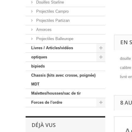
Douilles Starline
Projectiles Campro
Projectiles Partizan
Amorces
Projectiles Balleurope
EN 
Livres / Articles/vidéos
optiques
douille
bipieds
calibr
Chassis (kits avec crosse, poignée)
livré e
MDT
Malettes/housses/sac de tir
8 A
Forces de l'ordre
DÉJÀ VUS