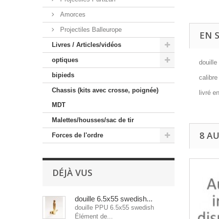
Amorces
Projectiles Balleurope
EN 
Livres / Articles/vidéos
optiques
douille
bipieds
calibr
Chassis (kits avec crosse, poignée)
livré e
MDT
Malettes/housses/sac de tir
8 A
Forces de l'ordre
DÉJÀ VUS
douille 6.5x55 swedish...
douille PPU 6.5x55 swedish
Élément de...