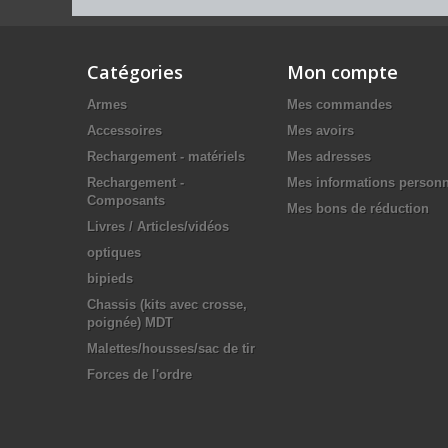
Catégories
Mon compte
Armes
Mes commandes
Accessoires
Mes avoirs
Rechargement - matériels
Mes adresses
Rechargement -
Mes informations personn
Composants
Mes bons de réduction
Livres / Articles/vidéos
optiques
bipieds
Chassis (kits avec crosse,
poignée) MDT
Malettes/housses/sac de tir
Forces de l'ordre