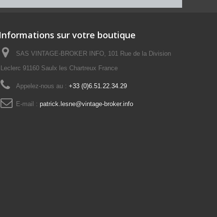
Informations sur votre boutique
SAS VINTAGE-BROKER INFO, 101 Rue de la Division
Leclerc 91160 Saulx les Chartreux France
Appelez-nous au :
+33 (0)6.51.22.34.29
E-mail :
patrick.lesne@vintage-broker.info