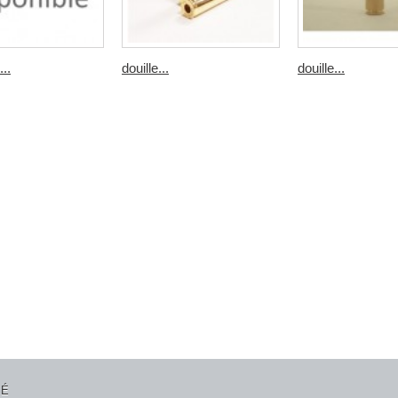
...
douille...
douille...
SÉ