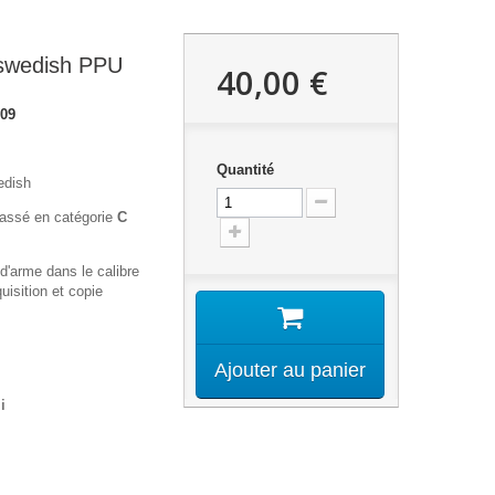
 swedish PPU
40,00 €
09
Quantité
edish
lassé en catégorie
C
 d'arme dans le calibre
isition et copie
Ajouter au panier
i